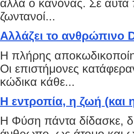
αλλά ο κανόνας. Σε αυτά 
ζωντανοί...
Αλλάζει το ανθρώπινο 
Η πλήρης αποκωδικoποί
Οι επιστήμονες κατάφερ
κώδικα κάθε...
Η εντροπία, η ζωή (και η
Η Φύση πάντα δίδασκε, δι
άνθρωπο, ως άτομο και ω