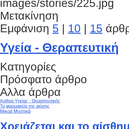
images/stories/225.jpg
Μετακίνηση
Εμφάνιση
5
|
10
|
15
άρθ
Υγεία - Θεραπευτική
Κατηγορίες
Πρόσφατο άρθρο
Αλλα άρθρα
Αρθρα Υγείας - Θεραπευτικής
Το φαρμακείο της φύσης
Μικρά Μυστικά
Χρειάζεται και το αίσθημ