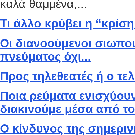
καλά θαμμένα,...
Τι άλλο κρύβει η “κρίση
Οι διανοούμενοι σιωπού
πνεύματος όχι...
Προς τηλεθεατές ή ο τελ
Ποια ρεύματα ενισχύου
διακινούμε μέσα από το
Ο κίνδυνος της σημερι