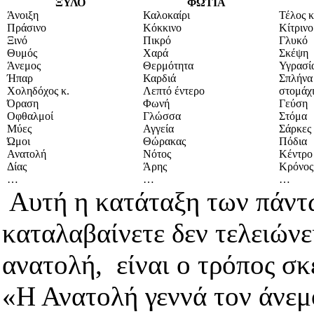
ΞΥΛΟ
ΦΩΤΙΑ
Άνοιξη
Καλοκαίρι
Τέλος κ
Πράσινο
Κόκκινο
Κίτρινο
Ξινό
Πικρό
Γλυκό
Θυμός
Χαρά
Σκέψη
Άνεμος
Θερμότητα
Υγρασί
Ήπαρ
Καρδιά
Σπλήνα
Χοληδόχος κ.
Λεπτό έντερο
στομάχ
Όραση
Φωνή
Γεύση
Οφθαλμοί
Γλώσσα
Στόμα
Μύες
Αγγεία
Σάρκες
Ώμοι
Θώρακας
Πόδια
Ανατολή
Νότος
Κέντρο
Δίας
Άρης
Κρόνος
…
…
…
Αυτή η κατάταξη των πάντω
καταλαβαίνετε δεν τελειώνε
ανατολή, είναι ο τρόπος σκέ
«Η Ανατολή γεννά τον άνεμο