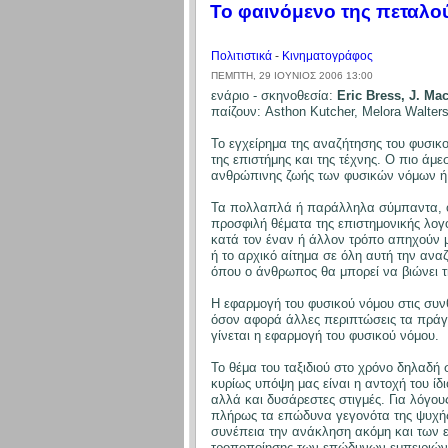
Το φαινόμενο της πεταλούδ
Πολιτιστικά
-
Κινηματογράφος
ΠΈΜΠΤΗ, 29 ΙΟΎΝΙΟΣ 2006 13:00
ενάριο - σκηνοθεσία:
Eric Bress, J. Ma
παίζουν: Asthon Kutcher, Melora Walter
Το εγχείρημα της αναζήτησης του φυσικο
της επιστήμης και της τέχνης. Ο πιο άμ
ανθρώπινης ζωής των φυσικών νόμων ή 
Τα πολλαπλά ή παράλληλα σύμπαντα, οι μ
προσφιλή θέματα της επιστημονικής λογ
κατά τον έναν ή άλλον τρόπο απηχούν μ
ή το αρχικό αίτημα σε όλη αυτή την ανα
όπου ο άνθρωπος θα μπορεί να βιώνει τ
Η εφαρμογή του φυσικού νόμου στις συνθ
όσον αφορά άλλες περιπτώσεις τα πράγμα
γίνεται η εφαρμογή του φυσικού νόμου.
Το θέμα του ταξιδιού στο χρόνο δηλαδή
κυρίως υπόψη μας είναι η αντοχή του ίδ
αλλά και δυσάρεστες στιγμές. Για λόγου
πλήρως τα επώδυνα γεγονότα της ψυχής. 
συνέπεια την ανάκληση ακόμη και των ε
τροποποίησης των επώδυνων εμπειριών ώ