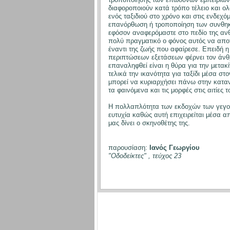
διαφοροποιούν κατά τρόπο τέλειο και ο
ενός ταξιδιού στο χρόνο και στις ενδεχό
επανόρθωση ή τροποποίηση των συνθηκώ
εφόσον αναφερόμαστε στο πεδίο της ανθ
πολύ πραγματικό ο φόνος αυτός να αποτ
έναντι της ζωής που αφαίρεσε. Επειδή 
περιπτώσεων εξετάσεων φέρνει τον άνθ
επαναληφθεί είναι η θύρα για την μετα
τελικά την ικανότητα για ταξίδι μέσα σ
μπορεί να κυριαρχήσει πάνω στην καταν
τα φαινόμενα και τις μορφές στις αιτίες τ
Η πολλαπλότητα των εκδοχών των γεγονό
ευτυχία καθώς αυτή επιχειρείται μέσα 
μας δίνει ο σκηνοθέτης της.
παρουσίαση:
Ιανός Γεωργίου
"Οδοδείκτες" , τεύχος 23