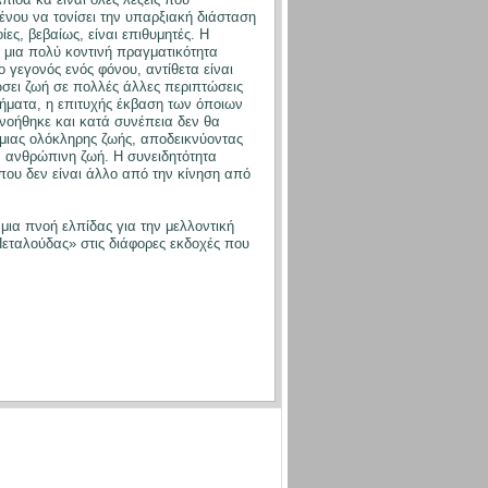
ένου να τονίσει την υπαρξιακή διάσταση
ες, βεβαίως, είναι επιθυμητές. Η
 μια πολύ κοντινή πραγματικότητα
 γεγονός ενός φόνου, αντίθετα είναι
ώσει ζωή σε πολλές άλλες περιπτώσεις
θήματα, η επιτυχής έκβαση των όποιων
νοήθηκε και κατά συνέπεια δεν θα
 μιας ολόκληρης ζωής, αποδεικνύοντας
ν ανθρώπινη ζωή. Η συνειδητότητα
που δεν είναι άλλο από την κίνηση από
μια πνοή ελπίδας για την μελλοντική
Πεταλούδας» στις διάφορες εκδοχές που