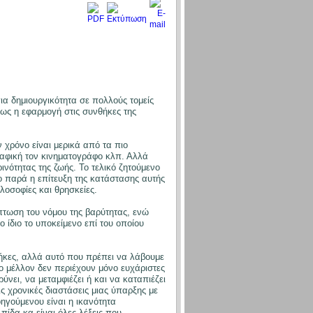
ια δημιουργικότητα σε πολλούς τομείς
θως η εφαρμογή στις συνθήκες της
 χρόνο είναι μερικά από τα πιο
ραφική τον κινηματογράφο κλπ. Αλλά
νότητας της ζωής. Το τελικό ζητούμενο
λο παρά η επίτευξη της κατάστασης αυτής
λοσοφίες και θρησκείες.
ίπτωση του νόμου της βαρύτητας, ενώ
 ίδιο το υποκείμενο επί του οποίου
θήκες, αλλά αυτό που πρέπει να λάβουμε
το μέλλον δεν περιέχουν μόνο ευχάριστες
νει, να μεταμφιέζει ή και να καταπιέζει
ς χρονικές διαστάσεις μιας ύπαρξης με
γούμενου είναι η ικανότητα
ίδα κα είναι όλες λέξεις που