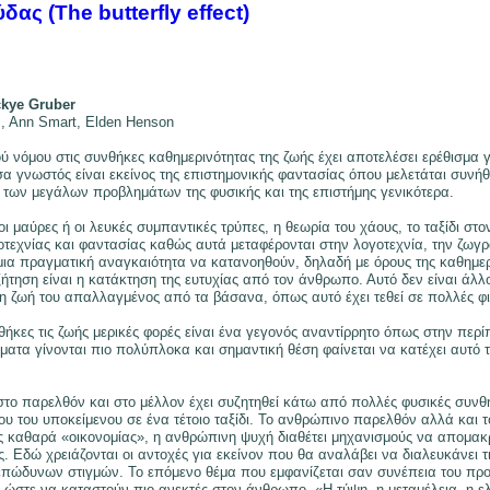
ας (The butterfly effect)
ckye Gruber
s, Ann Smart, Elden Henson
ύ νόμου στις συνθήκες καθημερινότητας της ζωής έχει αποτελέσει ερέθισμα γ
εσα γνωστός είναι εκείνος της επιστημονικής φαντασίας όπου μελετάται συνή
των μεγάλων προβλημάτων της φυσικής και της επιστήμης γενικότερα.
αύρες ή οι λευκές συμπαντικές τρύπες, η θεωρία του χάους, το ταξίδι στον
οτεχνίας και φαντασίας καθώς αυτά μεταφέρονται στην λογοτεχνία, την ζωγ
ια πραγματική αναγκαιότητα να κατανοηθούν, δηλαδή με όρους της καθημερι
ζήτηση είναι η κατάκτηση της ευτυχίας από τον άνθρωπο. Αυτό δεν είναι άλ
η ζωή του απαλλαγμένος από τα βάσανα, όπως αυτό έχει τεθεί σε πολλές φι
ήκες τις ζωής μερικές φορές είναι ένα γεγονός αναντίρρητο όπως στην περ
τα γίνονται πιο πολύπλοκα και σημαντική θέση φαίνεται να κατέχει αυτό το
 στο παρελθόν και στο μέλλον έχει συζητηθεί κάτω από πολλές φυσικές συν
ιου του υποκείμενου σε ένα τέτοιο ταξίδι. Το ανθρώπινο παρελθόν αλλά και 
ς καθαρά «οικονομίας», η ανθρώπινη ψυχή διαθέτει μηχανισμούς να απομακρύ
Εδώ χρειάζονται οι αντοχές για εκείνον που θα αναλάβει να διαλευκάνει τι
πώδυνων στιγμών. Το επόμενο θέμα που εμφανίζεται σαν συνέπεια του προη
στε να καταστούν πιο ανεκτές στον άνθρωπο. «Η τύψη, η μεταμέλεια, η ελπ