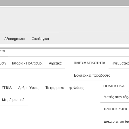
Αξιοσημείωτα
Οικολογικά
νων
ΠΝΕΥΜΑΤΙΚΟΤΗΤΑ
ευση
Ιστορία - Πολιτισμοί
Αιρετικά
Πνευματικ
Εσωτερικές παραδόσες
ΠΟΛΙΤΙΣΤΙΚΑ
ΥΓΕΙΑ
Αρθρα Υγείας
Το φαρμακείο της Φύσης
Ματιές στην τέχ
Μικρά μυστικά
ΤΡΌΠΟΣ ΖΩΗΣ
Ευκαιρίες για δ