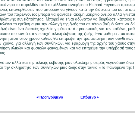
λοφάνερο το παρελθόν από το μέλλον» αναφέρει ο Richard Feynman προκειμ
μενες επανορθώσεις που μπορούν να γίνουν κατά την διάρκεια του και οι οποί
ν του παρελθόντος μπορεί να φαντάζει ακόμη μακρινό όνειρο αλλά γίνεται
ρώπινης συνειδητότητας. Μπορεί να είναι αδύνατον να διορθώσει κάποιος το
ελέσει το ερέθισμα για την αλλαγή της ζωής του σε τέτοιο βαθμό ώστε να δ
η ζωή είναι ένα διαρκές σχολείο γεμάτο από προσωπικά, για τον καθένα, μα
ρωπο πιο κοντά στην ευτυχή τελική έκβαση της ζωής. Ένα μάθημα που κατα
κίνηση μέσα στον χρόνο καθώς θα επιτρέψει την τροποποίηση των συνθηκών
τον χρόνο, για αλλαγή των συνθηκών, για εφαρμογή της αρχής του χάους στη
όηση υλικών και φυσικών φαινομένων και να επιτρέψει την υπέρβασή τους 
ους.
των αλλά και της τελικής έκβασης μιας ολόκληρης σειράς γεγονότων δίνει 
από την σκληρότητα των συνθηκών μιας ζωής στην ταινία «Το Φαινόμενο της 
< Προηγούμενο
Επόμενο >