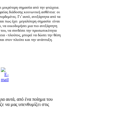
ει μικρότερη σημασία από την φτώχεια.
υρείας διάδοσης κοινωνική ασθένεια: οι
περδεμένες. Γι’ αυτό, ανεξάρτητα από τα
ται πως έχει μεγαλύτερη σημασία είναι
ό, να οικοδομήσει μια πιο ανεξάρτητη
του, να συνδέσει την προσωπικότητα
εια - πλούτος, μπορεί να δώσει την θέση
εται στον πλούτο και την ανάπτυξη.
ια αυτά, από ένα ποίημα του
ε να μας υπενθυμίζει στις