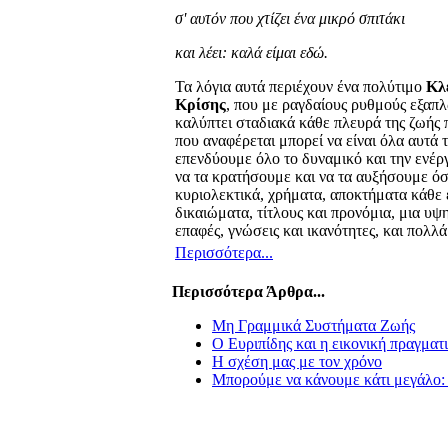
σ' αυτόν που χτίζει ένα μικρό σπιτάκι
και λέει: καλά είμαι εδώ.
Τα λόγια αυτά περιέχουν ένα πολύτιμο
Κλ
Κρίσης
, που με ραγδαίους ρυθμούς εξαπλ
καλύπτει σταδιακά κάθε πλευρά της ζωής π
που αναφέρεται μπορεί να είναι όλα αυτά 
επενδύουμε όλο το δυναμικό και την ενέργ
να τα κρατήσουμε και να τα αυξήσουμε όσο
κυριολεκτικά, χρήματα, αποκτήματα κάθε 
δικαιώματα, τίτλους και προνόμια, μια υψ
επαφές, γνώσεις και ικανότητες, και πολλ
Περισσότερα...
Περισσότερα Άρθρα...
Μη Γραμμικά Συστήματα Ζωής
Ο Ευριπίδης και η εικονική πραγματ
Η σχέση μας με τον χρόνο
Μπορούμε να κάνουμε κάτι μεγάλο: