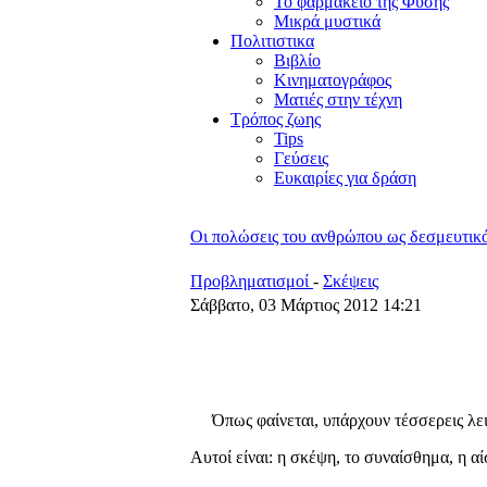
Το φαρμακείο της Φύσης
Μικρά μυστικά
Πολιτιστικα
Βιβλίο
Κινηματογράφος
Ματιές στην τέχνη
Τρόπος ζωης
Tips
Γεύσεις
Ευκαιρίες για δράση
Οι πολώσεις του ανθρώπου ως δεσμευτικό
Προβληματισμοί
-
Σκέψεις
Σάββατο, 03 Μάρτιος 2012 14:21
Όπως φαίνεται, υπάρχουν τέσσερεις λε
Αυτοί είναι: η σκέψη, το συναίσθημα, η α