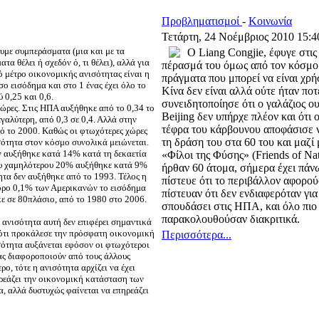
Προβληματισμοί
-
Κοινωνία
Τετάρτη, 24 Νοέμβριος 2010 15:4
υμε συμπεράσματα (μια και με τα
O Liang Congjie, έφυγε στις
τα θέλει ή σχεδόν ό, τι θέλει), αλλά για
πέρασμά του όμως από τον κόσμο α
 μέτρο οικονομικής ανισότητας είναι η
πράγματα που μπορεί να είναι χρ
ίσο εισόδημα και στο 1 ένας έχει όλο το
Κίνα δεν είναι αλλά ούτε ήταν πο
 0,25 και 0,6.
συνειδητοποίησε ότι ο γαλάζιος ο
χώρες. Στις ΗΠΑ αυξήθηκε από το 0,34 το
Beijing δεν υπήρχε πλέον και ότι
γαλύτερη, από 0,3 σε 0,4. Αλλά στην
τέφρα του κάρβουνου αποφάσισε ν
πό το 2000. Καθώς οι φτωχότερες χώρες
τη δράση του στα 60 του και μαζ
σότητα στον κόσμο συνολικά μειώνεται.
 αυξήθηκε κατά 14% κατά τη δεκαετία
«Φίλοι της Φύσης» (Friends of Na
του χαμηλότερου 20% αυξήθηκε κατά 9%
ήρθαν 60 άτομα, σήμερα έχει πάνω
τα δεν αυξήθηκε από το 1993. Τέλος η
πίστευε ότι το περιβάλλον αφορού
πορο 0,1% των Αμερικανών το εισόδημα
πίστευαν ότι δεν ενδιαφερόταν για
ε σε 80πλάσιο, από το 1980 στο 2006.
σπουδάσει στις ΗΠΑ, και όλο πιο 
παρακολουθούσαν διακριτικά.
η ανισότητα αυτή δεν επιφέρει σημαντικά
 ότι προκάλεσε την πρόσφατη οικονομική
Περισσότερα...
σότητα αυξάνεται εφόσον οι φτωχότεροι
ας διαφοροποιούν από τους άλλους
ρο, τότε η ανισότητα αρχίζει να έχει
ηρεάζει την οικονομική κατάσταση των
, αλλά δυστυχώς φαίνεται να επηρεάζει