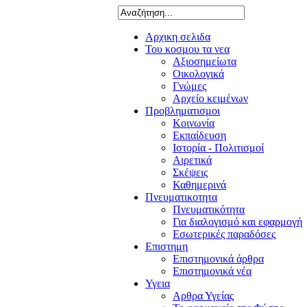
Αρχικη σελιδα
Του κοσμου τα νεα
Αξιοσημείωτα
Οικολογικά
Γνώμες
Αρχείο κειμένων
Προβληματισμοι
Κοινωνία
Εκπαίδευση
Ιστορία - Πολιτισμοί
Αιρετικά
Σκέψεις
Καθημερινά
Πνευματικοτητα
Πνευματικότητα
Για διαλογισμό και εφαρμογή
Εσωτερικές παραδόσες
Επιστημη
Επιστημονικά άρθρα
Επιστημονικά νέα
Υγεια
Αρθρα Υγείας