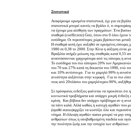
Στατιστικά
Αναφέρουμε ορισμένα στατιστικά, όχι για να βγάλο
στατιστικά μπορεί κανείς να βγάλει ό, τι συμπεράσμα
να έχουμε μια αίσθηση των πραγμάτων. Ένα βασικό
σταθερά (coefficient) Gini, όπου στο 0 όλοι έχουν 
εισόδημα. Οι περισσότερες χώρες βρίσκονται μεταξύ
Η σταθερά αυτή έχει αυξηθεί σε ορισμένες εύπορες 
1980 σε 0,38 το 2000. Στην Κίνα η αύξηση είναι με
Βραζιλία υπήρξε μείωση της σταθεράς κατά 0,55 α
αναπτύσσονται γρηγορότερα από τις εύπορες η ανι
Το εισόδημα του πιο εύπορου 20% των Αμερικανών
του 70 και 27% κατά τη δεκαετία του 1990, ενώ 
και 10% αντίστοιχα. Για το χαμηλό 99% η ανισότη
ανισότητα αυξάνεται στην κορυφή. Για το πιο εύ
τους από 20πλάσιο του χαμηλότερου 90%, αυξήθηκ
Σε πρόσφατες ενδείξεις φαίνεται να προκύπτει ότι 
κοινωνικά προβλήματα και υπάρχει μικρή ένδειξη
κρίση.
Και βέβαια δεν υπάρχει πρόβλημα αν η ανι
τα πάνε καλά. Αλλά καθώς η κατοχή αγαθών που μ
(αγαθά
status)
αρχίζει να κοστίζει όλο και περισσότε
νόημα. Η έλλειψη αγαθών status μπορεί να μην επ
ανθρώπων όπως η υποβαθμισμένη παιδεία και υγεία
την ποιότητα ζωής και την ευτυχία των ανθρώπων.