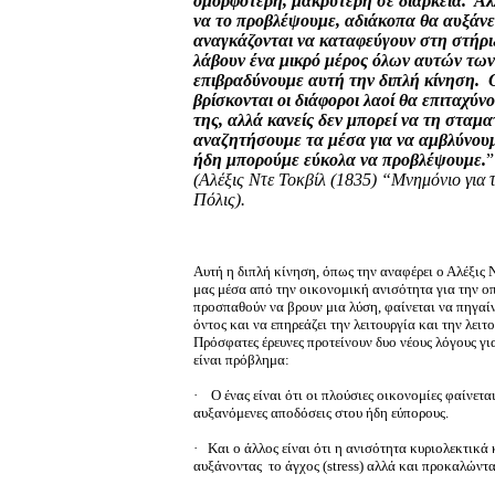
ομορφότερη, μακρύτερη σε διάρκεια.
Αλ
να το προβλέψουμε, αδιάκοπα θα αυξάνε
αναγκάζονται να καταφεύγουν στη στήρι
λάβουν ένα μικρό μέρος όλων αυτών τω
επιβραδύνουμε αυτή την διπλή κίνηση.
βρίσκονται οι διάφοροι λαοί θα επιταχύν
της, αλλά κανείς δεν μπορεί να τη σταμα
αναζητήσουμε τα μέσα για να αμβλύνου
ήδη μπορούμε εύκολα να προβλέψουμε.
”
(Αλέξις Ντε Τοκβίλ (1835) “Μνημόνιο για
Πόλις).
Αυτή η διπλή κίνηση, όπως την αναφέρει ο Αλέξις Ν
μας μέσα από την οικονομική ανισότητα για την οπ
προσπαθούν να βρουν μια λύση, φαίνεται να πηγαί
όντος και να επηρεάζει την λειτουργία και την λειτ
Πρόσφατες έρευνες προτείνουν δυο νέους λόγους γι
είναι πρόβλημα:
·
Ο ένας είναι ότι οι πλούσιες οικονομίες φαίνετ
αυξανόμενες αποδόσεις στου ήδη εύπορους.
·
Και ο άλλος είναι ότι η ανισότητα κυριολεκτικ
αυξάνοντας το άγχος (stress) αλλά και προκαλώντ