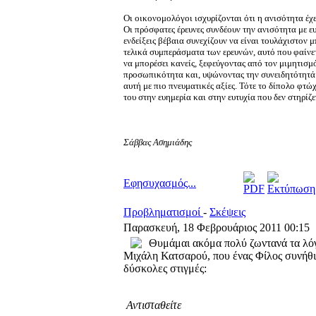
Οι οικονομολόγοι ισχυρίζονται ότι η ανισότητα έχ
Οι πρόσφατες έρευνες συνδέουν την ανισότητα με ε
ενδείξεις βέβαια συνεχίζουν να είναι τουλάχιστον μ
τελικά συμπεράσματα των ερευνών, αυτό που φαίνε
να μπορέσει κανείς, ξεφεύγοντας από τον μιμητισμ
προσωπικότητα και, υψώνοντας την συνειδητότητά 
αυτή με πιο πνευματικές αξίες. Τότε το δίπολο φτώχ
του στην ευημερία και στην ευτυχία που δεν στηρίζ
Σάββας Ασημιάδης
Εφησυχασμός...
Προβληματισμοί
-
Σκέψεις
Παρασκευή, 18 Φεβρουάριος 2011 00:15
Θυμάμαι ακόμα πολύ ζωντανά τα λόγ
Μιχάλη Κατσαρού, που ένας Φίλος συνήθιζ
δύσκολες στιγμές:
Αντισταθείτε