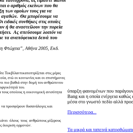
λά ταυτόχρονα, ας είμαστε ικανοί
ται ο αριθμός εκείνων που θα
ξη των ομοίων τους για να
ν αγαθών.
Θα μπορέσουμε να
Οι ειδικές συνθήκες στις οποίες
ουν ή θα αναστείλουν την πορεία
τήσει.
Ας σπεύσουμε λοιπόν να
με τα αναπόφευκτα δεινά που
 τη Φτώχεια”, Αθήνα 2005, Εκδ.
τε Τοκβίλαντικατοπτρίζεται στις μέρες
οία, ενώ οι κοινωνίες και οι επιστήμονες
νει πιο βαθιά στην δομή του ανθρώπινου
ουργικότητά του.
ύπαρξη φαινομένων που παράγουν 
α τους οποίους η οικονομική ανισότητα
Bang και η οποία ενέργεια καθώς 
μέσα στο γνωστό πεδίο αλλά προε
αι να προσφέρουν δυσανάλογες και
Περισσότερα...
ά κάνει όλους τους ανθρώπους μίζερους
ας έκκριση ορμονών.
Τα μικρά και ταπεινά κατορθώματ