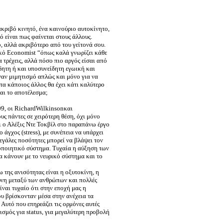
κριβό κινητό, ένα καινούριο αυτοκίνητο,
κό είναι πως φαίνεται στους άλλους.
ο, αλλά ακριβότερο από του γείτονά σου.
κό Economist “όπως καλά γνωρίζει κάθε
 τρέχεις, αλλά πόσο πιο αργός είσαι από
δητη ή και υποσυνείδητη εγωική και
ναν μιμητισμό απλώς και μόνο για να
α κάποιος άλλος θα έχει κάτι καλύτερο
Και το αποτέλεσμα;
009, οι RichardWilkinsonκαι
υς πάντες σε χειρότερη θέση, όχι μόνο
αι ο Αλέξις Ντε Τοκβίλ στο παραπάνω έργο
 άγχος (stress), με συνέπεια να υπάρχει
εγάλες ποσότητες μπορεί να βλάψει τον
οποιητικό σύστημα. Τυχαία η αύξηση των
α κάνουν με το νευρικό σύστημα και το
της ανισότητας είναι η οξυτοκίνη, η
ύνη μεταξύ των ανθρώπων και πολλές
είναι τυχαίο ότι στην εποχή μας η
υ βρίσκονταν μέσα στην ανέχεια τα
 Αυτό που επηρεάζει τις ορμόνες αυτές
ισμός για status, για μεγαλύτερη προβολή