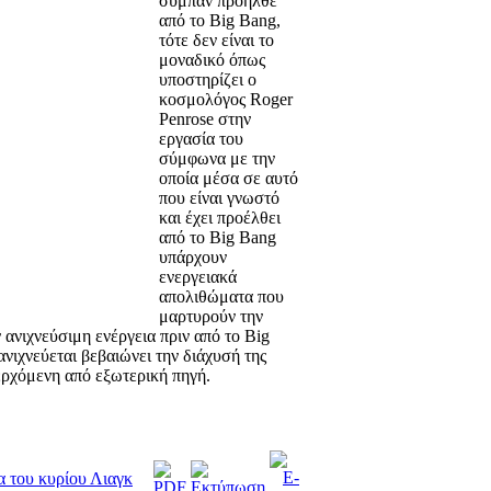
σύμπαν προήλθε
από το Big Bang,
τότε δεν είναι το
μοναδικό όπως
υποστηρίζει ο
κοσμολόγος Roger
Penrose στην
εργασία του
σύμφωνα με την
οποία μέσα σε αυτό
που είναι γνωστό
και έχει προέλθει
από το Big Bang
υπάρχουν
ενεργειακά
απολιθώματα που
μαρτυρούν την
ανιχνεύσιμη ενέργεια πριν από το Big
ανιχνεύεται βεβαιώνει την διάχυσή της
ρχόμενη από εξωτερική πηγή.
α του κυρίου Λιαγκ