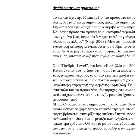
Αγαθά status και μιμητισμός
Το να κατέχεις
αγαθά
status
(το πιο πρόσφατο και α
σπίτι, ρούχα...) είναι σημαντικό, αλλά πιο σημαντι
Σημασία δεν έχει να έχεις το πιο ακριβό αυτοκίνητ
Και όπως πρόσφατα γράφει το οικονομικό περιοδι
κυνηγημένο ζώο, σημασία δεν έχει το πόσο γρήγορα
όλους τους άλλους” (Νοεμ. 2008). Μήπως η ασυνεί
εγωιστική λειτουργία εγκλωβίζει τον άνθρωπο σε έ
νοιώσει λίγο μεγαλύτερη ικανοποίηση; Βέβαια πάντ
από εμάς, οπότε η αναζήτηση βγάζει σε αδιέξοδο. 
Στο “TheSpiritLevel”, ένα bestsellerβιβλίο του 2
KatePickettυποστηρίζουν ότι η ανισότητα φέρνει το
τους φτωχούς, γεγονός το οποίο έχει περιγράψει κ
του. Υποστηρίζουν ότι η ανισότητα οδηγεί σε χρόνιο
μεγαλύτερη παραγωγή της ορμόνης κορτιζόλη. Σε μ
εγκέφαλο και να προκαλέσει διαταραχές στο ανοσ
αντίστοιχων ασθενειών της εποχής μας που έχουν ν
ανοσοποιητικό;
Μια άλλη ορμόνη που δημιουργεί προβλήματα λόγω 
οποία οδηγεί σε χαμηλότερα επίπεδα την εμπιστοσ
φορές βρίσκεται στην ρίζα της επιθετικότητας. Δεν 
ανθρωπιά που διακρίναμε μεταξύ των ανθρώπων πο
παλιότερα χρόνια, αλλά και το μοίρασμα, χάνονται.
φαίνεται να μην είναι το εισόδημα, αλλά ο ανταγων
και διάκριση.