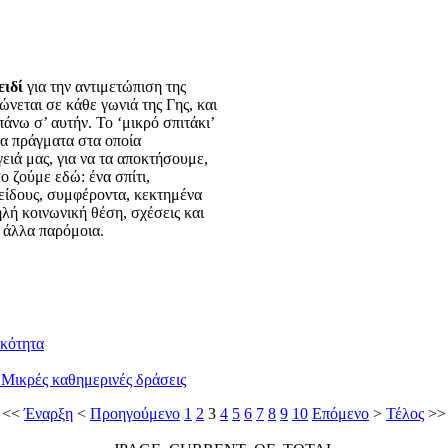
ειδί
για την αντιμετώπιση της
ώνεται σε κάθε γωνιά της Γης, και
άνω σ’ αυτήν. Το ‘μικρό σπιτάκι’
τα πράγματα στα οποία
ειά μας, για να τα αποκτήσουμε,
 ζούμε εδώ: ένα σπίτι,
είδους, συμφέροντα, κεκτημένα
ηλή κοινωνική θέση, σχέσεις και
ά άλλα παρόμοια.
ικότητα
 Μικρές καθημερινές δράσεις
<<
Έναρξη
<
Προηγούμενο
1
2
3
4
5
6
7
8
9
10
Επόμενο
>
Τέλος
>>