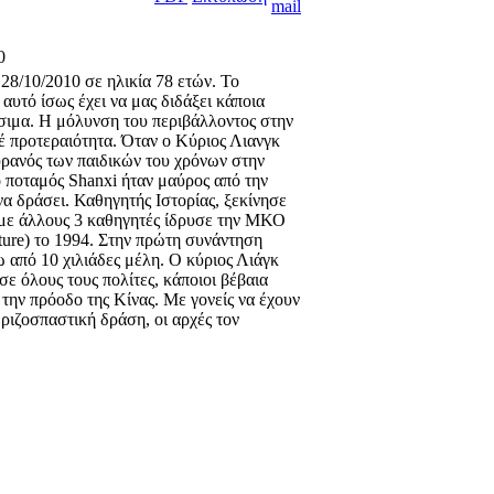
0
 28/10/2010 σε ηλικία 78 ετών. Το
υτό ίσως έχει να μας διδάξει κάποια
ήσιμα. Η μόλυνση του περιβάλλοντος στην
τέ προτεραιότητα. Όταν ο Κύριος Λιανγκ
υρανός των παιδικών του χρόνων στην
 ο ποταμός Shanxi ήταν μαύρος από την
α δράσει. Καθηγητής Ιστορίας, ξεκίνησε
ί με άλλους 3 καθηγητές ίδρυσε την ΜΚΟ
ture) το 1994. Στην πρώτη συνάντηση
 από 10 χιλιάδες μέλη. Ο κύριος Λιάγκ
σε όλους τους πολίτες, κάποιοι βέβαια
 την πρόοδο της Κίνας. Με γονείς να έχουν
ριζοσπαστική δράση, οι αρχές τον