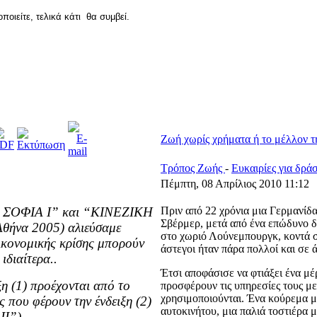
ποιείτε, τελικά κάτι θα συμβεί.
Ζωή χωρίς χρήματα ή το μέλλον τ
Τρόπος Ζωής
-
Ευκαιρίες για δρά
Πέμπτη, 08 Απρίλιος 2010 11:12
Η ΣΟΦΙΑ Ι” και “ΚΙΝΕΖΙΚΗ
Πριν από 22 χρόνια μια Γερμανίδ
Σβέρμερ, μετά από ένα επώδυνο δι
Αθήνα 2005) αλιεύσαμε
στο χωριό Λούνεμπουργκ, κοντά σ
οικονομικής κρίσης μπορούν
άστεγοι ήταν πάρα πολλοί και σε 
ιδιαίτερα..
Έτσι αποφάσισε να φτιάξει ένα μέ
ξη (1) προέχονται από το
προσφέρουν τις υπηρεσίες τους μ
χρησιμοποιούνται. Ένα κούρεμα μπ
που φέρουν την ένδειξη (2)
αυτοκινήτου, μια παλιά τοστιέρα 
Ι”).