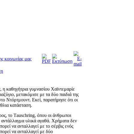
ης κοινωνίας μας
ση
α, η καθηγήτρια γυμνασίου Χαϊντεμαρίε
αζύγιο, μετακόμισε με τα δύο παιδιά της
το Ντόρτμουντ. Εκεί, παρατήρησε ότι οι
άθλια κατάσταση.
ρος, το Τauschring, όπου οι άνθρωποι
ε αντάλλαγμα υλικά αγαθά. Χρήματα δεν
ορεί να ανταλλαγεί με το σέρβις ενός
μπορεί να ανταλλαγεί με δύο