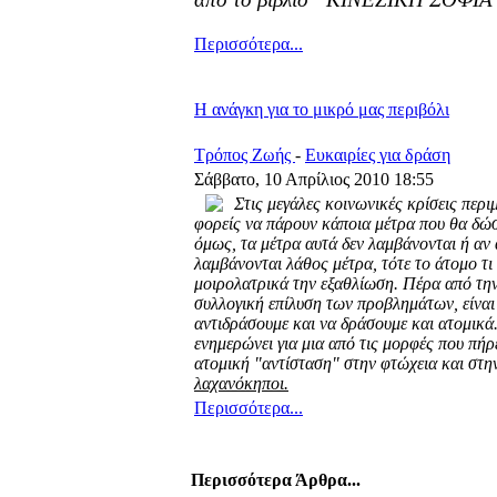
Περισσότερα...
Η ανάγκη για το μικρό μας περιβόλι
Τρόπος Ζωής
-
Ευκαιρίες για δράση
Σάββατο, 10 Απρίλιος 2010 18:55
Στις μεγάλες κοινωνικές κρίσεις περ
φορείς να πάρουν κάποια μέτρα που θα δώ
όμως, τα μέτρα αυτά δεν λαμβάνονται ή αν
λαμβάνονται λάθος μέτρα, τότε το άτομο τι
μοιρολατρικά την εξαθλίωση. Πέρα από τη
συλλογική επίλυση των προβλημάτων, είναι
αντιδράσουμε και να δράσουμε και ατομικά
ενημερώνει για μια από τις μορφές που πήρ
ατομική "αντίσταση" στην φτώχεια και στην
λαχανόκηποι.
Περισσότερα...
Περισσότερα Άρθρα...