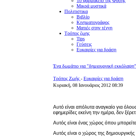
Το φαρμακείο της Φύσης
Μικρά μυστικά
Πολιτιστικα
Βιβλίο
Κινηματογράφος
Ματιές στην τέχνη
Τρόπος ζωης
Tips
Γεύσεις
Ευκαιρίες για δράση
Ένα δωμάτιο για "δημιουργική εκκόλαψη
Τρόπος Ζωής
-
Ευκαιρίες για δράση
Κυριακή, 08 Ιανουάριος 2012 08:39
Αυτό είναι απόλυτα αναγκαίο για όλους
εφημερίδες εκείνη την ημέρα, δεν ξέρετε
Αυτός είναι ένας χώρος όπου μπορείτε 
Αυτός είναι ο χώρος της δημιουργικής ε