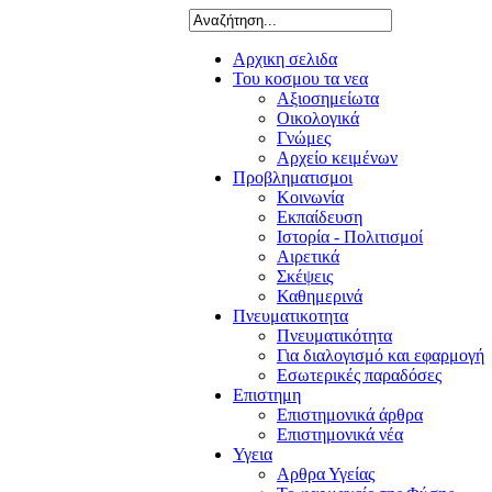
Αρχικη σελιδα
Του κοσμου τα νεα
Αξιοσημείωτα
Οικολογικά
Γνώμες
Αρχείο κειμένων
Προβληματισμοι
Κοινωνία
Εκπαίδευση
Ιστορία - Πολιτισμοί
Αιρετικά
Σκέψεις
Καθημερινά
Πνευματικοτητα
Πνευματικότητα
Για διαλογισμό και εφαρμογή
Εσωτερικές παραδόσες
Επιστημη
Επιστημονικά άρθρα
Επιστημονικά νέα
Υγεια
Αρθρα Υγείας