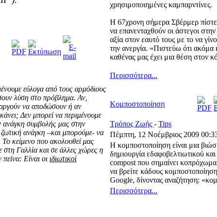
χρησιμοποιημένες καμπαρντίνες.
Η 67χρονη σήμερα Σβέρμερ πίστευε
να επανενταχθούν οι άστεγοι στη
αξία στον εαυτό τους με το να γίν
την ανεργία. «Πιστεύω ότι ακόμα κ
καθένας μας έχει μια θέση στον κ
Περισσότερα...
ιμένουμε εύλογα από τους αρμόδιους
σουν λύση στο πρόβλημα. Αν,
Κομποστοποίηση
 αργούν να αποδώσουν ή αν
 κάνει; Δεν μπορεί να περιμένουμε
ν ανάγκη συμβολής μας στην
Τρόπος Ζωής
-
Tips
 ζωτική ανάγκη –και μπορούμε- να
Πέμπτη, 12 Νοέμβριος 2009 00:3
. Το κείμενο που ακολουθεί μας
Η κομποστοποίηση είναι μια βιώσ
ε στη Γαλλία και σε άλλες χώρες η
δημιουργία εδαφοβελτιωτικού και
 πείνα: Είναι οι
ιδιωτικοί
compost
που σημαίνει κοπρόχωμα, 
να βρείτε κάδους κομποστοποίησ
Google
, δίνοντας αναζήτηση: «κο
Περισσότερα...